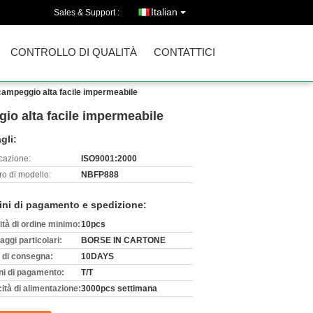
Italian
Sales & Support :
CONTROLLO DI QUALITÀ
CONTATTICI
 campeggio alta facile impermeabile
gio alta facile impermeabile
gli:
icazione:
ISO9001:2000
o di modello:
NBFP888
ini di pagamento e spedizione:
ità di ordine minimo:
10pcs
aggi particolari:
BORSE IN CARTONE
 di consegna:
10DAYS
ni di pagamento:
T/T
ità di alimentazione:
3000pcs settimana