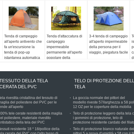
Tenda di campeggio
Tenda d'attaccatura di
3-4 tenda di campeggio
T
all'aperto antivento che
campeggio
all'aperto impermeabile
i
fa un'escursione la
impermeabile
della persona per il
p
tenda di pop-up
permanente all'aperto
viaggio, piegatura facile
c
istantanea automatica
popolare della
d
di 3 persone
metropolitana della
c
tenda di campeggio
a
TESSUTO DELLA TELA
TELO DI PROTEZIONE DEL
CERATA DEL PVC
TELA
ela rivestita cristallina del tessuto di
La goccia normale dei pittori del
aglia del poliestere del PVC per le
modello riveste 57/larghezza a 58 poll
ende all'aperto
12 OZ per le coperture della mobilia
00% tele cerate resistenti della maglia
Telo di protezione leggero della tela 
el poliestere, materiale rivestito
i gommini di protezione, telo di
ntistatico della tela del PVC
protezione resistente cardato del fila
essuti resistente 18 * 18/pollice della
Telo di protezione bianco naturale de
ela cerata del PVC con l'alto tasso di
pittori 5 a prova d'umidità x 5ft con il f