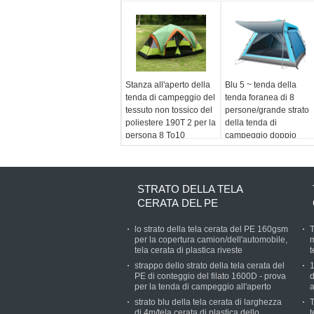
Stanza all'aperto della
Blu 5 ~ tenda della
tenda di campeggio del
tenda foranea di 8
tessuto non tossico del
persone/grande strato
poliestere 190T 2 per la
della tenda di
persona 8 To10
campeggio doppio
STRATO DELLA TELA
CERATA DEL PE
lo strato della tela cerata del PE 160gsm
T
per la copertura camion/dell'automobile,
m
tela cerata di plastica riveste
t
strappo dello strato della tela cerata del
1
PE di conteggio del filato 1600D - prova
d
per la tenda di campeggio all'aperto
a
strato blu della tela cerata di larghezza
T
di 4m/tela cerata di plastica dello
t