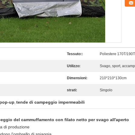
Tessuto::
Poliestere 170T/190
Utilizzo:
Svago, sport, accamp
Dimensioni:
210*210*130cm
strati:
Singolo
 pop-up
tende di campeggio impermeabili
,
eggio del cammuffamento con filato netto per svago all'aperto
a di produzione
ludono l'ombrello di spiaggia