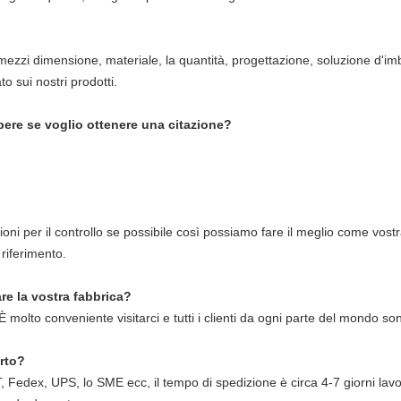
 mezzi dimensione, materiale, la quantità, progettazione, soluzione d'im
to sui nostri prodotti.
pere se voglio ottenere una citazione?
ioni per il controllo se possibile così possiamo fare il meglio come vost
 riferimento.
re la vostra fabbrica?
 È molto conveniente visitarci e tutti i clienti da ogni parte del mondo s
rto?
NT, Fedex, UPS, lo SME ecc, il tempo di spedizione è circa 4-7 giorni la