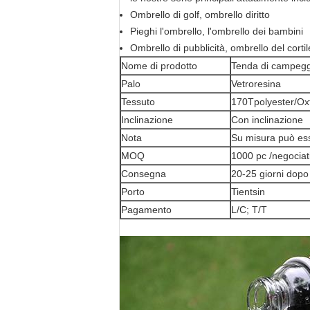
Ombrello di golf, ombrello diritto
Pieghi l'ombrello, l'ombrello dei bambini
Ombrello di pubblicità, ombrello del cort
Nome di prodotto
Tenda di campegg
Palo
Vetroresina
Tessuto
170Tpolyester/Ox
Inclinazione
Con inclinazione
Nota
Su misura può ess
MOQ
1000 pc /negociat
Consegna
20-25 giorni dopo 
Porto
Tientsin
Pagamento
L/C; T/T