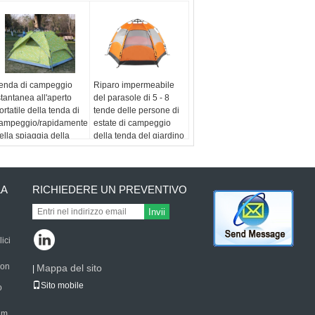
enda di campeggio
Riparo impermeabile
stantanea all'aperto
del parasole di 5 - 8
ortatile della tenda di
tende delle persone di
ampeggio/rapidamente
estate di campeggio
ella spiaggia della
della tenda del giardino
abina di pop-up
di pesca di picnic
utomatico
automatico della
spiaggia
LA
RICHIEDERE UN PREVENTIVO
Invii
ici
con
Mappa del sito
|
Sito mobile
to
i
ilm