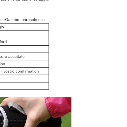
ile, ·Gazebo, parasole ecc
io
ford
ere accettato
ion
il vostro comfirmation