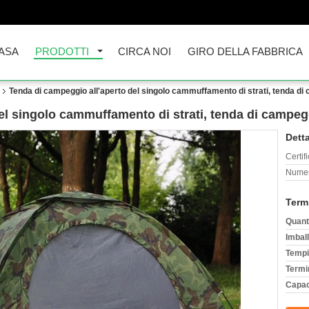
ASA
PRODOTTI
CIRCA NOI
GIRO DELLA FABBRICA
Tenda di campeggio all'aperto del singolo cammuffamento di strati, tenda di
el singolo cammuffamento di strati, tenda di campeg
Detta
Certif
Numer
Term
Quant
Imball
Tempi
Termi
Capac