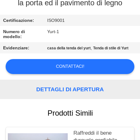
CONTROLLO
la porta ed il pavimento di legno
DI
Certificazione:
ISO9001
QUALITÀ
Numero di
Yurt-1
modello:
CONTATTICI
Evidenziare:
,
casa della tenda del yurt
Tenda di stile di Yurt
MAPPA
CONTATTACI!
DEL
SITO
DETTAGLI DI APERTURA
PRIVACY
POLICY
Prodotti Simili
Raffreddi il bene