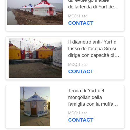
durevole gonfiabile
della tenda di Yurt del
mongolian della cupola
MOQ:1 set
con peso sopportabile
CONTACT
200kg
Il diametro anti- Yurt di
lusso dell'acqua 8m si
dirige con capacità di
carico del vento di
MOQ:1 set
80km/H
CONTACT
Tenda di Yurt del
mongolian della
famiglia con la muffa -
struttura di
MOQ:1 set
consolidamento della
CONTACT
struttura di legno