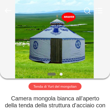
Silk
Road
Enterprise
Management
Services
Co.,LTD.
All
Rights
CASA
Reserved.
PRODOTTI
CIRCA
NOI
GIRO
DELLA
Tenda di Yurt del mongolian
FABBRICA
Camera mongola bianca all'aperto
della tenda della struttura d'acciaio con