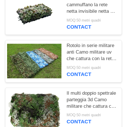
cammuffano la rete
netta invisibile netta di
caccia con il materiale
MOQ:50 metri quadri
del poliestere
CONTACT
Rotolo in serie militare
anti Camo militare uv
che cattura con la rete
il materiale ignifugo del
MOQ:50 metri quadri
poliestere
CONTACT
Il multi doppio spettrale
parteggia 3d Camo
militare che cattura con
la rete la rete del
MOQ:50 metri quadri
cammuffamento dei
CONTACT
militari