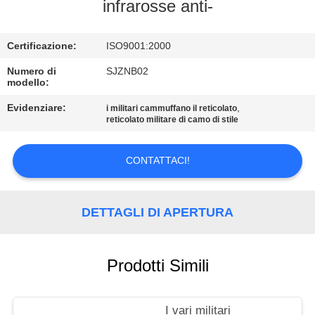
CONTROLLO
infrarosse anti-
DI
Certificazione:
ISO9001:2000
QUALITÀ
Numero di
SJZNB02
modello:
CONTATTICI
Evidenziare:
,
i militari cammuffano il reticolato
reticolato militare di camo di stile
MAPPA
DEL
CONTATTACI!
SITO
DETTAGLI DI APERTURA
PRIVACY
POLICY
Prodotti Simili
I vari militari