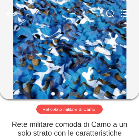
Silk
Road
Enterprise
Management
Services
Co.,LTD.
All
Rights
CASA
Reserved.
PRODOTTI
CIRCA
NOI
GIRO
DELLA
Reticolato militare di Camo
FABBRICA
Rete militare comoda di Camo a un
solo strato con le caratteristiche