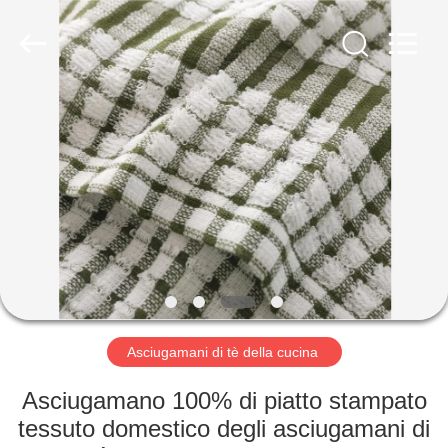
Silk
Road
Enterprise
Management
Services
Co.,LTD.
All
Rights
CASA
Reserved.
PRODOTTI
CIRCA
NOI
GIRO
DELLA
Asciugamani di tè della cucina
FABBRICA
Asciugamano 100% di piatto stampato
tessuto domestico degli asciugamani di