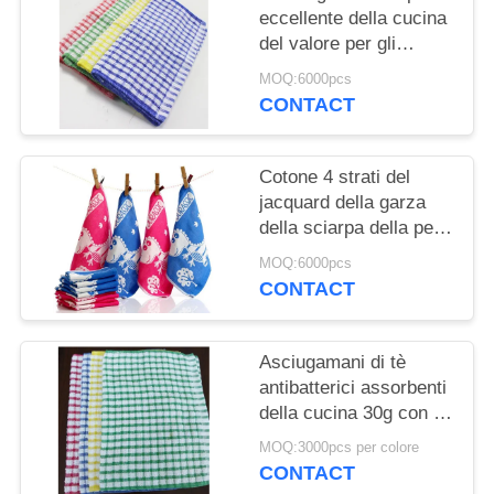
eccellente della cucina
del valore per gli
asciugamani di tè dei
MOQ:6000pcs
materiali cotone/del
CONTACT
Giappone comercia
Cotone 4 strati del
jacquard della garza
della sciarpa della pelle
dell'acqua
MOQ:6000pcs
dell'asciugamano del
CONTACT
bambino 12 pezzi per
insieme
Asciugamani di tè
antibatterici assorbenti
della cucina 30g con la
superficie di tocco
MOQ:3000pcs per colore
morbido
CONTACT