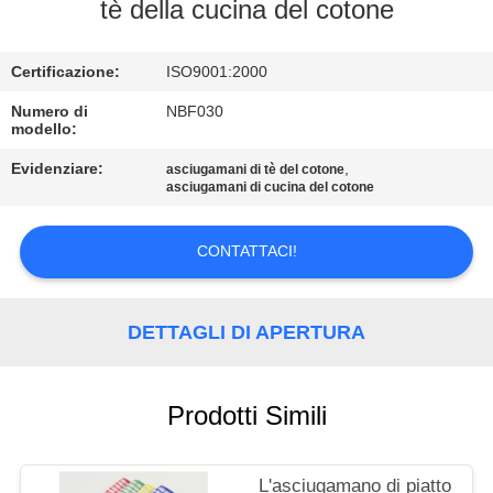
CONTROLLO
tè della cucina del cotone
DI
Certificazione:
ISO9001:2000
QUALITÀ
Numero di
NBF030
modello:
CONTATTICI
Evidenziare:
,
asciugamani di tè del cotone
asciugamani di cucina del cotone
MAPPA
DEL
CONTATTACI!
SITO
DETTAGLI DI APERTURA
PRIVACY
POLICY
Prodotti Simili
L'asciugamano di piatto