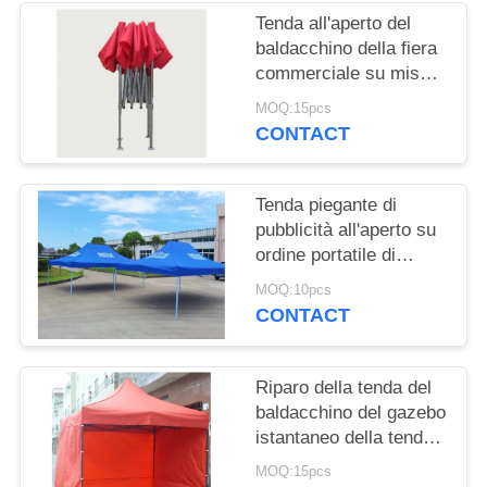
Tenda all'aperto del
baldacchino della fiera
commerciale su misura
promozione di 3m x di
MOQ:15pcs
3, tenda piegante di
CONTACT
alluminio
Tenda piegante di
pubblicità all'aperto su
ordine portatile di
serigrafia
MOQ:10pcs
CONTACT
Riparo della tenda del
baldacchino del gazebo
istantaneo della tenda
foranea/tenda
MOQ:15pcs