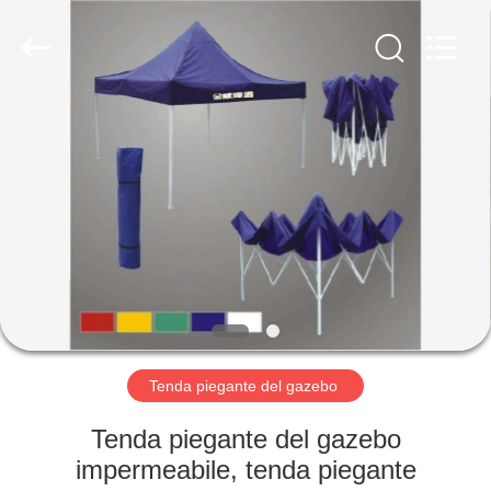
Silk
Road
Enterprise
Management
Services
Co.,LTD.
All
Rights
CASA
Reserved.
PRODOTTI
CIRCA
NOI
GIRO
DELLA
Tenda piegante del gazebo
FABBRICA
Tenda piegante del gazebo
impermeabile, tenda piegante