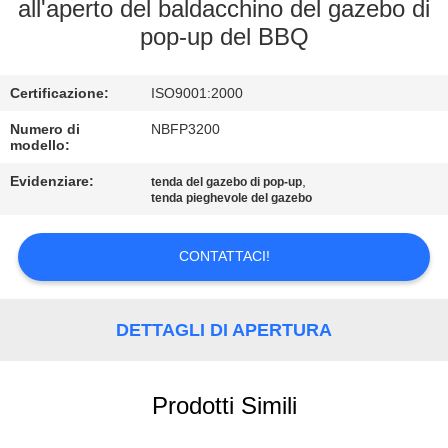
CONTROLLO
all'aperto del baldacchino del gazebo di
pop-up del BBQ
DI
QUALITÀ
Certificazione:
ISO9001:2000
CONTATTICI
Numero di
NBFP3200
modello:
Evidenziare:
,
tenda del gazebo di pop-up
MAPPA
tenda pieghevole del gazebo
DEL
CONTATTACI!
SITO
PRIVACY
DETTAGLI DI APERTURA
POLICY
Prodotti Simili