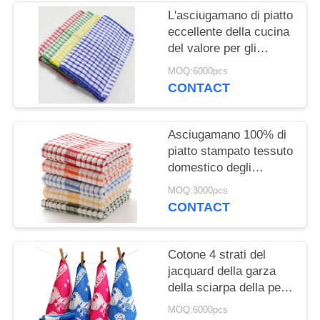
L'asciugamano di piatto
eccellente della cucina
del valore per gli
asciugamani di tè dei
MOQ:6000pcs
materiali cotone/del
CONTACT
Giappone comercia
Asciugamano 100% di
piatto stampato tessuto
domestico degli
asciugamani di tè della
MOQ:3000pcs
cucina del cotone
CONTACT
Cotone 4 strati del
jacquard della garza
della sciarpa della pelle
dell'acqua
MOQ:6000pcs