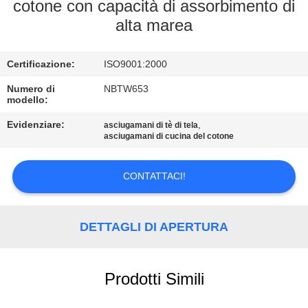
CONTROLLO
cotone con capacità di assorbimento di
alta marea
DI
QUALITÀ
Certificazione:
ISO9001:2000
CONTATTICI
Numero di
NBTW653
modello:
Evidenziare:
,
asciugamani di tè di tela
MAPPA
asciugamani di cucina del cotone
DEL
CONTATTACI!
SITO
PRIVACY
DETTAGLI DI APERTURA
POLICY
Prodotti Simili