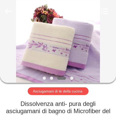
Silk
Road
Enterprise
Management
Services
Co.,LTD.
All
Rights
CASA
Reserved.
PRODOTTI
CIRCA
NOI
GIRO
DELLA
Asciugamani di tè della cucina
FABBRICA
Dissolvenza anti- pura degli
asciugamani di bagno di Microfiber del