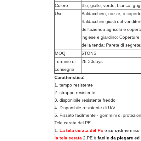
Colore
Blu, giallo, verde, bianco, grig
Uso
Baldacchino, nozze, o copertur
Baldacchini giusti del vendito
dell'azienda agricola e copertu
inglese e giardino; Coperture 
della tenda; Parete di segrete
MOQ
5TONS
Termine di
25-30days
consegna
Caratteristica:
1.
tempo resistente
2.
strappo resistente
3.
disponibile resistente freddo
4.
Disponibile resistente di U/V
5.
Fissato facilmente - gommini di protezione
Tela cerata del PE
1.
La tela cerata del PE
è
su ordine
misura
la tela cerata
2.PE
è
facile da piegare e