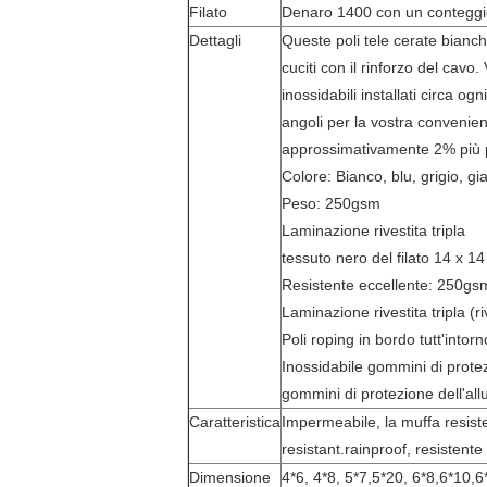
Filato
Denaro 1400 con un conteggi
Dettagli
Queste poli tele cerate bian
cuciti con il rinforzo del cav
inossidabili installati circa og
angoli per la vostra convenien
approssimativamente 2% più p
Colore: Bianco, blu, grigio, gial
Peso: 250gsm
Laminazione rivestita tripla
tessuto nero del filato 14 x 14
Resistente eccellente: 250gs
Laminazione rivestita tripla (r
Poli roping in bordo tutt'intor
Inossidabile gommini di protez
gommini di protezione dell'all
Caratteristica
Impermeabile, la muffa resiste
resistant.rainproof, resistent
Dimensione
4*6, 4*8, 5*7,5*20, 6*8,6*10,6