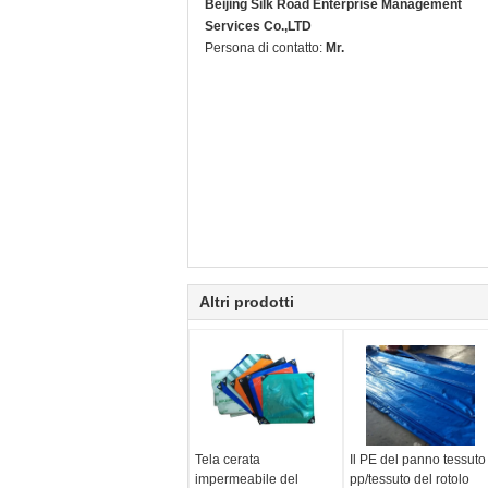
Beijing Silk Road Enterprise Management
Services Co.,LTD
Persona di contatto:
Mr.
Altri prodotti
Tela cerata
Il PE del panno tessuto
impermeabile del
pp/tessuto del rotolo