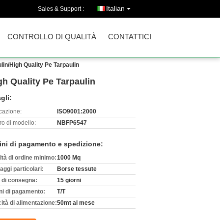
Italian
Sales & Support :
CONTROLLO DI QUALITÀ
CONTATTICI
lin/High Quality Pe Tarpaulin
gh Quality Pe Tarpaulin
gli:
icazione:
ISO9001:2000
o di modello:
NBFP6547
ini di pagamento e spedizione:
ità di ordine minimo:
1000 Mq
aggi particolari:
Borse tessute
 di consegna:
15 giorni
ni di pagamento:
T/T
ità di alimentazione:
50mt al mese