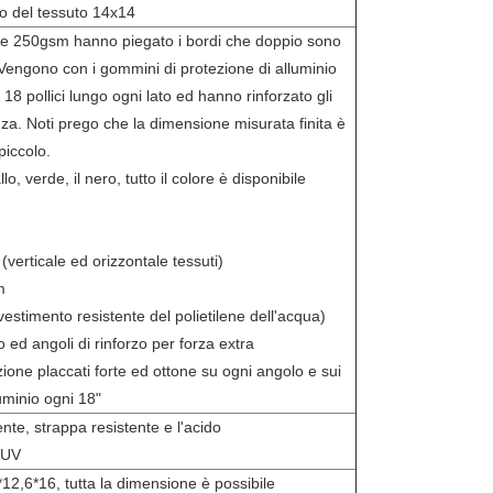
o del tessuto 14x14
che 250gsm hanno piegato i bordi che doppio sono
o. Vengono con i gommini di protezione di alluminio
ni 18 pollici lungo ogni lato ed hanno rinforzato gli
za. Noti prego che la dimensione misurata finita è
iccolo.
lo, verde, il nero, tutto il colore è disponibile
 (verticale ed orizzontale tessuti)
m
ivestimento resistente del polietilene dell'acqua)
no ed angoli di rinforzo per forza extra
ione placcati forte ed ottone su ogni angolo e sui
uminio ogni 18"
nte, strappa resistente e l'acido
e UV
*12,6*16, tutta la dimensione è possibile