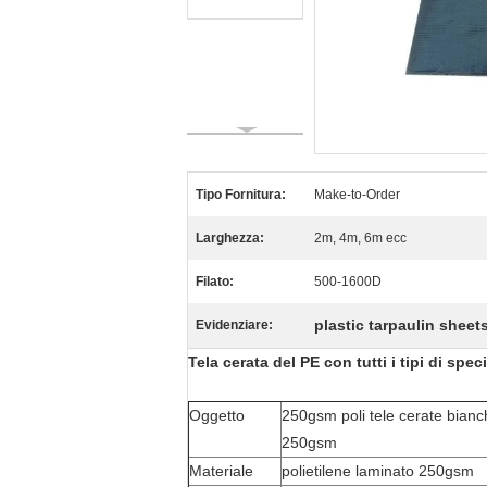
Tipo Fornitura:
Make-to-Order
Larghezza:
2m, 4m, 6m ecc
Filato:
500-1600D
plastic tarpaulin sheet
Evidenziare:
Tela cerata del PE con tutti i tipi di spe
Oggetto
250gsm poli tele cerate bianche
250gsm
Materiale
polietilene laminato 250gsm