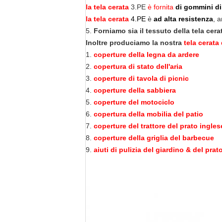
la tela cerata
3.PE
è fornita
di gommini di
la tela cerata
4.PE
è
ad alta resistenza
, 
5.
Forniamo sia il tessuto della tela cerat
Inoltre produciamo la nostra
tela cerata
1.
coperture della legna da ardere
2.
copertura di stato dell'aria
3.
coperture di tavola di picnic
4.
coperture della sabbiera
5.
coperture del motociclo
6.
copertura della mobilia del patio
7.
coperture del trattore del prato ingles
8.
coperture della griglia del barbecue
9.
aiuti di pulizia del giardino & del prat