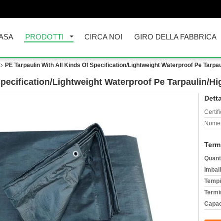
ASA
PRODOTTI
CIRCA NOI
GIRO DELLA FABBRICA
PE Tarpaulin With All Kinds Of Specification/Lightweight Waterproof Pe Tarpau
Specification/Lightweight Waterproof Pe Tarpaulin/Hi
Detta
Certif
Numer
Term
Quant
Imball
Tempi
Termi
Capac