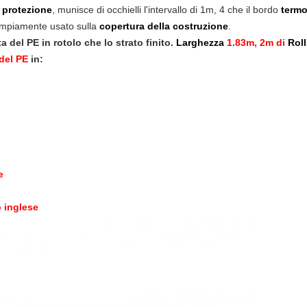
 protezione
, munisce di occhielli l'intervallo di 1m, 4 che il bordo
termo
ampiamente usato sulla
copertura della costruzione
.
a del PE in rotolo che lo strato finito.
Larghezza
1.83m, 2m di
Roll
 del PE
in:
e
o inglese