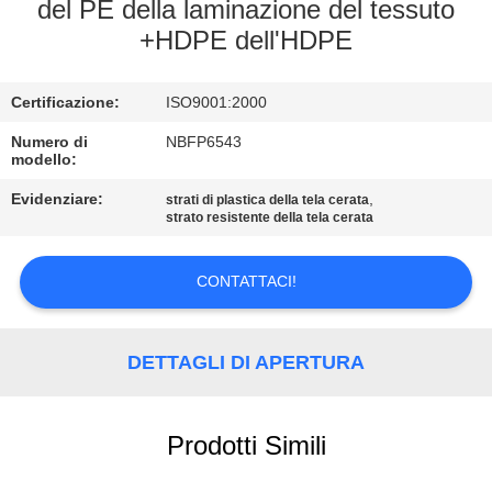
CONTROLLO
del PE della laminazione del tessuto
+HDPE dell'HDPE
DI
QUALITÀ
Certificazione:
ISO9001:2000
CONTATTICI
Numero di
NBFP6543
modello:
Evidenziare:
,
strati di plastica della tela cerata
MAPPA
strato resistente della tela cerata
DEL
CONTATTACI!
SITO
PRIVACY
DETTAGLI DI APERTURA
POLICY
Prodotti Simili