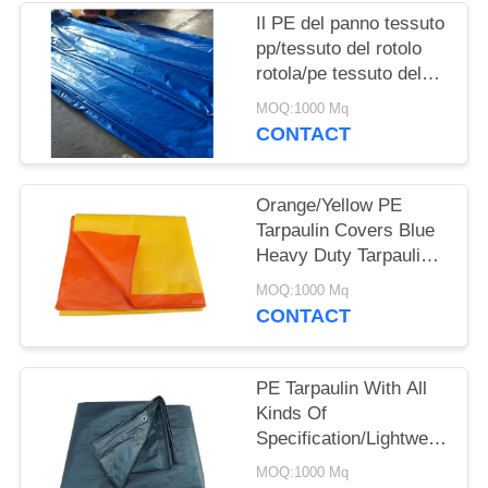
Il PE del panno tessuto
pp/tessuto del rotolo
rotola/pe tessuto del
PE (tela cerata del pe)
MOQ:1000 Mq
CONTACT
Orange/Yellow PE
Tarpaulin Covers Blue
Heavy Duty Tarpaulins
Waterproof Ground
MOQ:1000 Mq
Sheet Cover
CONTACT
PE Tarpaulin With All
Kinds Of
Specification/Lightweight
Waterproof Pe
MOQ:1000 Mq