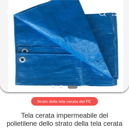
Silk
Road
Enterprise
Management
Services
Co.,LTD.
All
Rights
CASA
Reserved.
PRODOTTI
CIRCA
NOI
GIRO
DELLA
Strato della tela cerata del PE
FABBRICA
Tela cerata impermeabile del
polietilene dello strato della tela cerata