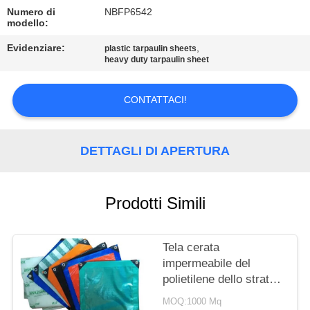
CONTROLLO
Numero di
NBFP6542
DI
modello:
QUALITÀ
Evidenziare:
,
plastic tarpaulin sheets
heavy duty tarpaulin sheet
CONTATTICI
CONTATTACI!
MAPPA
DETTAGLI DI APERTURA
DEL
SITO
Prodotti Simili
PRIVACY
POLICY
Tela cerata
impermeabile del
polietilene dello strato
della tela cerata del PE
MOQ:1000 Mq