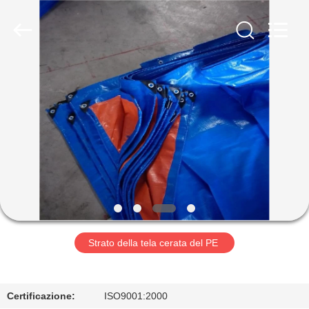
Silk
Road
Enterprise
Management
Services
Co.,LTD.
All
Rights
CASA
Reserved.
PRODOTTI
CIRCA
NOI
GIRO
DELLA
Strato della tela cerata del PE
FABBRICA
Certificazione:
ISO9001:2000