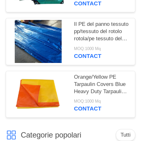
della laminazione del
CONTACT
tessuto +HDPE
dell'HDPE
Il PE del panno tessuto
pp/tessuto del rotolo
rotola/pe tessuto del
PE (tela cerata del pe)
MOQ:1000 Mq
CONTACT
Orange/Yellow PE
Tarpaulin Covers Blue
Heavy Duty Tarpaulins
Waterproof Ground
MOQ:1000 Mq
Sheet Cover
CONTACT
Categorie popolari
Tutti