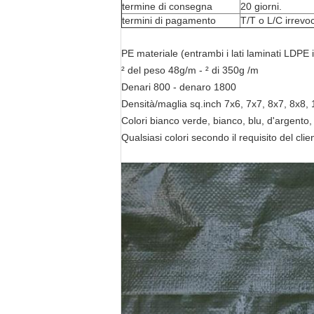
termine di consegna
20 giorni.
termini di pagamento
T/T o L/C irrevoc
PE materiale (entrambi i lati laminati LDPE 
² del peso 48g/m - ² di 350g /m
Denari 800 - denaro 1800
Densità/maglia sq.inch 7x6, 7x7, 8x7, 8x8,
Colori bianco verde, bianco, blu, d'argento,
Qualsiasi colori secondo il requisito del clie