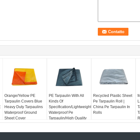
Orange/Yellow PE
PE Tarpaulin With All
Recycled Plastic Sheet
M
Tarpaulin Covers Blue
Kinds Of
Pe Tarpaulin Roll |
L
E
Heavy Duty Tarpaulins
Specification/Lightweight
China Pe Tarpaulin In
T
Waterproof Ground
Waterproof Pe
Rolls
T
Sheet Cover
Tarpaulin/High Quality
R
Pe Tarpaulin
T