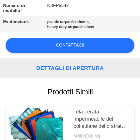
CONTROLLO
Numero di
NBFP6542
DI
modello:
QUALITÀ
Evidenziare:
,
plastic tarpaulin sheets
heavy duty tarpaulin sheet
CONTATTICI
CONTATTACI!
MAPPA
DETTAGLI DI APERTURA
DEL
SITO
Prodotti Simili
PRIVACY
POLICY
Tela cerata
impermeabile del
polietilene dello strato
della tela cerata del PE
MOQ:1000 Mq