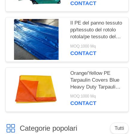
della laminazione del
CONTACT
tessuto +HDPE
dell'HDPE
Il PE del panno tessuto
pp/tessuto del rotolo
rotola/pe tessuto del
PE (tela cerata del pe)
MOQ:1000 Mq
CONTACT
Orange/Yellow PE
Tarpaulin Covers Blue
Heavy Duty Tarpaulins
Waterproof Ground
MOQ:1000 Mq
Sheet Cover
CONTACT
Categorie popolari
Tutti