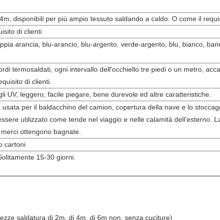
, disponibili per più ampio tessuto saldando a caldo. O come il requisit
sito di clienti
ppia arancia, blu-arancio, blu-argento, verde-argento, blu, bianco, ban
bordi termosaldati, ogni intervallo dell'occhiello tre piedi o un metro, acc
uisito di clienti.
li UV, leggero, facile piegare, bene durevole ed altre caratteristiche.
sata per il baldacchino del camion, copertura della nave e lo stoccaggi
essere utilizzato come tende nel viaggio e nelle calamità dell'esterno. L
le merci ottengono bagnate.
o cartoni
Solitamente 15-30 giorni.
hezze saldatura di 2m, di 4m, di 6m non, senza cuciture)