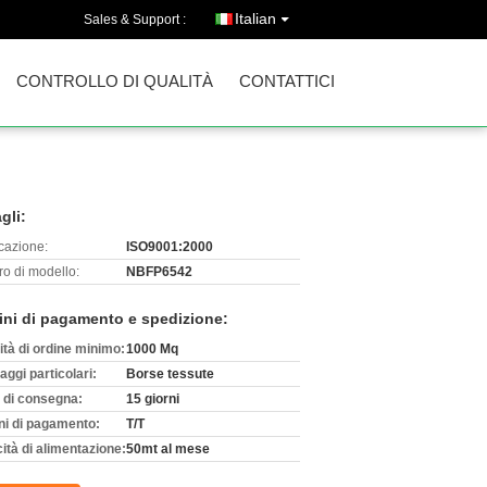
Italian
Sales & Support :
CONTROLLO DI QUALITÀ
CONTATTICI
gli:
icazione:
ISO9001:2000
o di modello:
NBFP6542
ini di pagamento e spedizione:
ità di ordine minimo:
1000 Mq
aggi particolari:
Borse tessute
 di consegna:
15 giorni
ni di pagamento:
T/T
ità di alimentazione:
50mt al mese