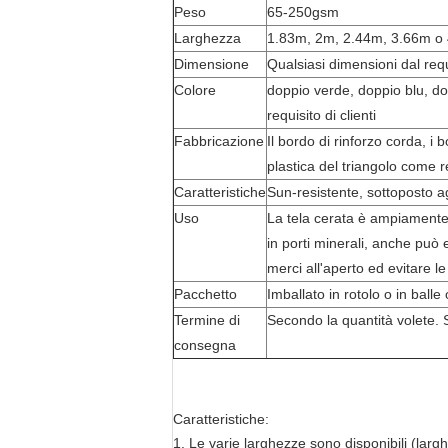
Peso
65-250gsm
Larghezza
1.83m, 2m, 2.44m, 3.66m o 4m
Dimensione
Qualsiasi dimensioni dal requi
Colore
doppio verde, doppio blu, do
requisito di clienti
Fabbricazione
Il bordo di rinforzo corda, i 
plastica del triangolo come req
Caratteristiche
Sun-resistente, sottoposto ag
Uso
La tela cerata è ampiamente u
in porti minerali, anche può 
merci all'aperto ed evitare 
Pacchetto
Imballato in rotolo o in balle 
Termine di
Secondo la quantità volete. 
consegna
Caratteristiche:
1.
Le varie larghezze sono disponibili (larg