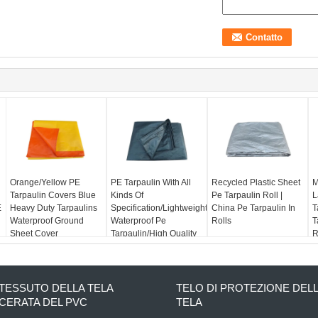
Orange/Yellow PE
PE Tarpaulin With All
Recycled Plastic Sheet
M
Tarpaulin Covers Blue
Kinds Of
Pe Tarpaulin Roll |
L
E
Heavy Duty Tarpaulins
Specification/Lightweight
China Pe Tarpaulin In
T
Waterproof Ground
Waterproof Pe
Rolls
T
Sheet Cover
Tarpaulin/High Quality
R
Pe Tarpaulin
T
TESSUTO DELLA TELA
TELO DI PROTEZIONE DEL
CERATA DEL PVC
TELA