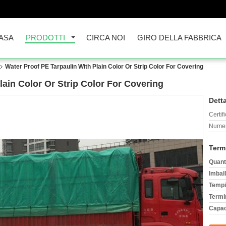
ASA
PRODOTTI
CIRCA NOI
GIRO DELLA FABBRICA
Water Proof PE Tarpaulin With Plain Color Or Strip Color For Covering
lain Color Or Strip Color For Covering
Detta
Certif
Numer
Term
Quant
Imball
Tempi
Termi
Capac