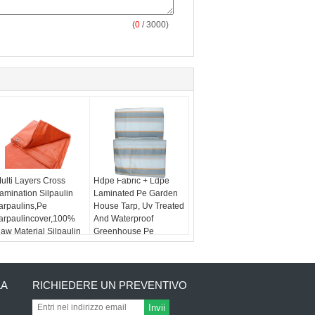
(
0
/ 3000)
ulti Layers Cross
Hdpe Fabric + Ldpe
amination Silpaulin
Laminated Pe Garden
arpaulins,Pe
House Tarp, Uv Treated
arpaulincover,100%
And Waterproof
aw Material Silpaulin
Greenhouse Pe
arpaulin
Tarpaulin
LA
RICHIEDERE UN PREVENTIVO
Invii